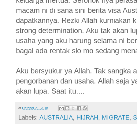
keluarga mertua. Seronok nya perasaa
macam ni di sana sini berita visa Aus
dapatkannya. Rezki Allah kurniakan 
strong determination. Aku tak akan l
usaha yang aku harung selama ni berl
bagai ada rentak slo mo sedang menar
Aku bersyukur ya Allah. Tak sangka a
pengorbanan dan usaha. Allah saja ya
akan lupa. Saat itu....
at
October 21, 2018
Labels:
AUSTRALIA
,
HIJRAH
,
MIGRATE
,
S