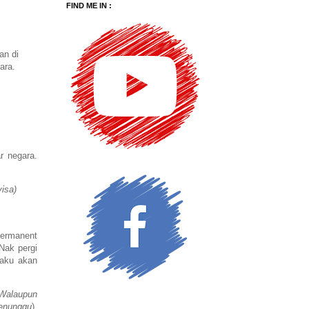
FIND ME IN :
an di
ara.
r negara.
visa)
 Permanent
Nak pergi
 aku akan
Walaupun
menunggu
).