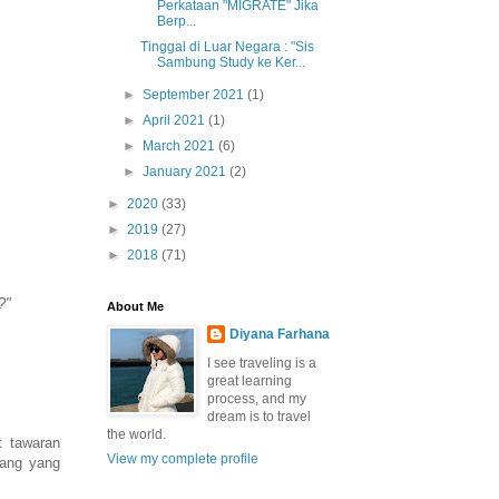
Perkataan "MIGRATE" Jika
Berp...
Tinggal di Luar Negara : "Sis
Sambung Study ke Ker...
►
September 2021
(1)
►
April 2021
(1)
►
March 2021
(6)
►
January 2021
(2)
►
2020
(33)
►
2019
(27)
►
2018
(71)
?"
About Me
Diyana Farhana
I see traveling is a
great learning
process, and my
dream is to travel
the world.
t tawaran
View my complete profile
rang yang