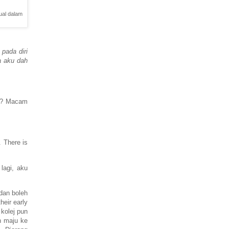
ual dalam
 pada diri
a aku dah
Ha? Macam
 There is
lagi, aku
 dan boleh
heir early
 kolej pun
ah maju ke