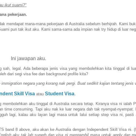
au ikut suami?"
ana pekerjaan.
ak mendapat mana-mana pekerjaan di Australia sebelum berhijrah. Kami buk
Suami pun tak ikut aku. Kami sama-sama ada impian nak try hidup di luar neg
Ini jawapan aku.
ng sah, legal. Ada beberapa jenis visa yang membolehkan kita tinggal di lua
h dari segi visa fee dan background profile kita?
 immigration negara yang korang nak pergi. Buat sedikit kajian tentang jenis 
dent Skill Visa
Student Visa
.
atau
ng membolehkan aku tinggal di Australia secara tetap. Kiranya visa ni ialah
n time consuming. Tapi aku nak ke luar negara dah tak nyempat-nyempat. 
uh lagi, kalau aku layan lagi masa untuk lalui setiap step visa ni, pasti
S band 8 above, aku akan ke Australia dengan Independent Skill Visa ni. (
English aku tak lah superb dan visa ni mengambil masa untuk apply dan 