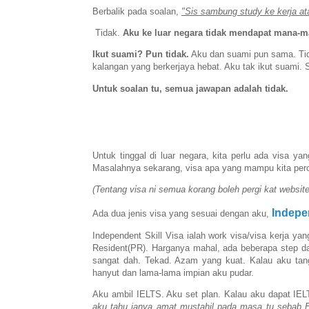
Berbalik pada soalan,
"Sis sambung study ke kerja at
Tidak.
Aku ke luar negara tidak mendapat mana-m
Ikut suami? Pun tidak.
Aku dan suami pun sama. Tid
kalangan yang berkerjaya hebat. Aku tak ikut suami. 
Untuk soalan tu, semua jawapan adalah tidak.
Untuk tinggal di luar negara, kita perlu ada visa ya
Masalahnya sekarang, visa apa yang mampu kita perole
(Tentang visa ni semua korang boleh pergi kat website
Indepen
Ada dua jenis visa yang sesuai dengan aku,
Independent Skill Visa ialah work visa/visa kerja ya
Resident(PR). Harganya mahal, ada beberapa step da
sangat dah. Tekad. Azam yang kuat. Kalau aku tangg
hanyut dan lama-lama impian aku pudar.
Aku ambil IELTS. Aku set plan. Kalau aku dapat IELT
aku tahu ianya amat mustahil pada masa tu sebab 