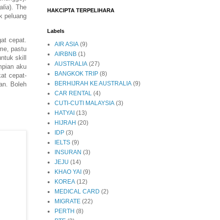
alia
). The
HAKCIPTA TERPELIHARA
ak peluang
Labels
at cepat.
AIR ASIA
(9)
me, pastu
AIRBNB
(1)
ntuk skill
AUSTRALIA
(27)
mpian aku
BANGKOK TRIP
(8)
at cepat-
BERHIJRAH KE AUSTRALIA
(9)
an. Boleh
CAR RENTAL
(4)
CUTI-CUTI MALAYSIA
(3)
HATYAI
(13)
HIJRAH
(20)
IDP
(3)
IELTS
(9)
INSURAN
(3)
JEJU
(14)
KHAO YAI
(9)
KOREA
(12)
MEDICAL CARD
(2)
MIGRATE
(22)
PERTH
(8)