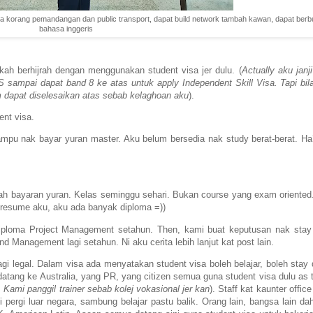
nja korang pemandangan dan public transport, dapat build network tambah kawan, dapat berb
bahasa inggeris
kah berhijrah dengan menggunakan student visa jer dulu. (
Actually aku janji
 sampai dapat band 8 ke atas untuk apply Independent Skill Visa. Tapi bil
m dapat diselesaikan atas sebab kelaghoan aku
).
nt visa.
mampu nak bayar yuran master. Aku belum bersedia nak study berat-berat. 
ah bayaran yuran. Kelas seminggu sehari. Bukan course yang exam oriented.
k resume aku, aku ada banyak diploma =))
iploma Project Management setahun. Then, kami buat keputusan nak stay 
d Management lagi setahun. Ni aku cerita lebih lanjut kat post lain.
agi legal. Dalam visa ada menyatakan student visa boleh belajar, boleh stay
datang ke Australia, yang PR, yang citizen semua guna student visa dulu as t
r. Kami panggil trainer sebab kolej vokasional jer kan
). Staff kat kaunter office
i pergi luar negara, sambung belajar pastu balik. Orang lain, bangsa lain d