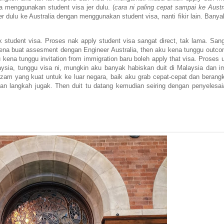
a menggunakan student visa jer dulu. (
cara ni paling cepat sampai ke Austr
ki jer dulu ke Australia dengan menggunakan student visa, nanti fikir lain. Bany
student visa. Proses nak apply student visa sangat direct, tak lama. Sang
 kena buat assesment dengan Engineer Australia, then aku kena tunggu outco
u kena tunggu invitation from immigration baru boleh apply that visa. Proses u
sia, tunggu visa ni, mungkin aku banyak habiskan duit di Malaysia dan i
zam yang kuat untuk ke luar negara, baik aku grab cepat-cepat dan berangk
n langkah jugak. Then duit tu datang kemudian seiring dengan penyelesai