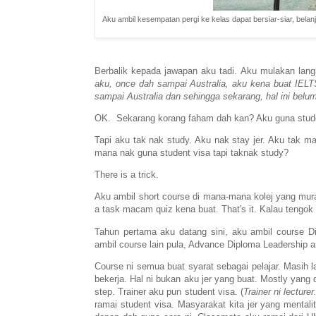
Aku ambil kesempatan pergi ke kelas dapat bersiar-siar, bela
Berbalik kepada jawapan aku tadi. Aku mulakan lang
aku, once dah sampai Australia, aku kena buat IELTS
sampai Australia dan sehingga sekarang, hal ini belu
OK. Sekarang korang faham dah kan? Aku guna stude
Tapi aku tak nak study. Aku nak stay jer. Aku tak 
mana nak guna student visa tapi taknak study?
There is a trick.
Aku ambil short course di mana-mana kolej yang mur
a task macam quiz kena buat. That's it. Kalau tengo
Tahun pertama aku datang sini, aku ambil course D
ambil course lain pula, Advance Diploma Leadership an
Course ni semua buat syarat sebagai pelajar. Masih l
bekerja. Hal ni bukan aku jer yang buat. Mostly yang 
step. Trainer aku pun student visa. (
Trainer ni lecture
ramai student visa. Masyarakat kita jer yang mentalit