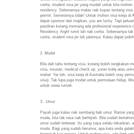
cerita, student visa jer yang mudah untuk kita mohon.
residency. Sebenarnya malas nak kupas tentang visa ke
permit. Semestinya tidak! Untuk mohon visa kerja di A
dapat sponsor dari majikan, you are lucky. Tapi peluan
pastikan korang memang ada profesional experience di
Residency. Argh! rumit lah nak cerita. Sebenarnya tak
cerita, student visa jer lah jalannya. Kalau dapat jodoh
2. Modal
Bila dah tahu tentang visa, korang boleh rangkakan m
visa, insuran, medical check up, yuran kolej atau univ
mahal. Yer lah, visa kerja di Australia boleh stay per
visa). Tak lupa juga modal untuk permulaan hidup. M
untuk sewa rumah.
3. Umur
Payah juga kalau nak sembang bab umur. Ramai yang 
muda, kita tak rasa nak berhijrah. Bila sudah bertahun
umur sudah terlewat. Itu yang saya selalu tekankan, 
muda. Bagi yang sudah berumur, apa kata anda galakk
tinggal di luar negara. Untuk mohon visa, ada limit um