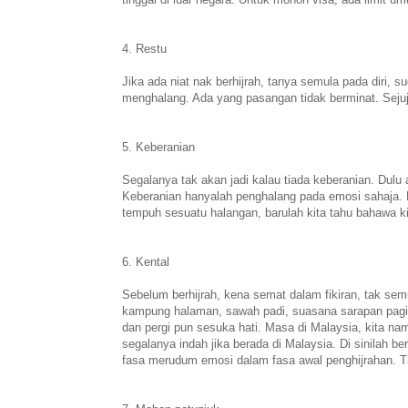
4. Restu
Jika ada niat nak berhijrah, tanya semula pada diri,
menghalang. Ada yang pasangan tidak berminat. Sejuj
5. Keberanian
Segalanya tak akan jadi kalau tiada keberanian. Dulu a
Keberanian hanyalah penghalang pada emosi sahaja. Di
tempuh sesuatu halangan, barulah kita tahu bahawa 
6. Kental
Sebelum berhijrah, kena semat dalam fikiran, tak semu
kampung halaman, sawah padi, suasana sarapan pagi 
dan pergi pun sesuka hati. Masa di Malaysia, kita nam
segalanya indah jika berada di Malaysia. Di sinilah be
fasa merudum emosi dalam fasa awal penghijrahan. Th