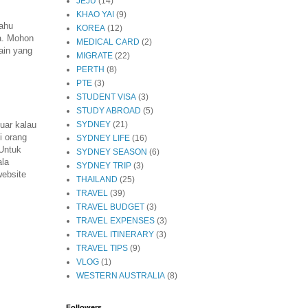
JEJU
(14)
KHAO YAI
(9)
tahu
KOREA
(12)
ta. Mohon
MEDICAL CARD
(2)
ain yang
MIGRATE
(22)
PERTH
(8)
PTE
(3)
STUDENT VISA
(3)
STUDY ABROAD
(5)
SYDNEY
(21)
uar kalau
i orang
SYDNEY LIFE
(16)
 Untuk
SYDNEY SEASON
(6)
ala
SYDNEY TRIP
(3)
website
THAILAND
(25)
TRAVEL
(39)
TRAVEL BUDGET
(3)
TRAVEL EXPENSES
(3)
TRAVEL ITINERARY
(3)
TRAVEL TIPS
(9)
VLOG
(1)
WESTERN AUSTRALIA
(8)
Followers