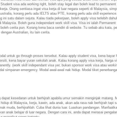
 Student visa ada working right, boleh stay legal dan boleh lead to permanent
rja. Orang sentiasa ingat visa kerja di luar negara seperti di Malaysia, simp
ustralia, korang perlu ada IELTS atau PTE, korang perlu ada skill experience
g ini satu dalam sejuta. Kalau tiada pekerjaan, boleh apply visa terlebih dahul
 Malaysia. Boleh guna independant work skill visa. Visa ini ialah Permanent
 boleh cerita pun. Korang kena baca sendiri di website. Tu sebab aku kata, p
 dengan Australian, itu lain cerita.
odal untuk go through proses tersebut. Kalau apply student visa, kena bayar 
ersiti, kena bayar yuran sekolah anak. Kalau korang apply visa kerja, harga v
manently. (work skill independant visa yer, bukan sponsor work visa atau worki
odal simpanan emergency. Modal awal-awal nak hidup. Modal tiket penerbang
dapat kesedaran untuk berhijrah apabila umur semakin menginjak matang. M
 hidup di Malaysia, kerja, kawin, ada anak, akan ada rasa nak berhijrah tapi 
anak muda, berhijrahlah. Cuba lihat dunia luar. Luaskan pandangan. Manfaat
an anak belajar di luar negara. Dengan cara ini, anda dapat merasai pengal
ur mengikut range tertentu.