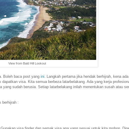
View from Bald Hill Lookout
ra. Boleh baca post yang
ini
. Langkah pertama jika hendak berhijrah, kena ada
k dapatkan visa. Kita semua berbeza latarbelakang. Ada yang kerja profesiona
 yang sudah berusia. Setiap latarbelakang inilah menentukan susah atau s
berhijrah :
. Gunakan visa finder dan semak visa apa yang sesuai untuk kita mohon. Di