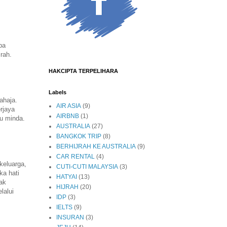
pa
rah.
HAKCIPTA TERPELIHARA
Labels
ahaja.
AIR ASIA
(9)
rjaya
AIRBNB
(1)
u minda.
AUSTRALIA
(27)
BANGKOK TRIP
(8)
BERHIJRAH KE AUSTRALIA
(9)
CAR RENTAL
(4)
keluarga,
CUTI-CUTI MALAYSIA
(3)
ka hati
HATYAI
(13)
pak
HIJRAH
(20)
lalui
IDP
(3)
IELTS
(9)
INSURAN
(3)