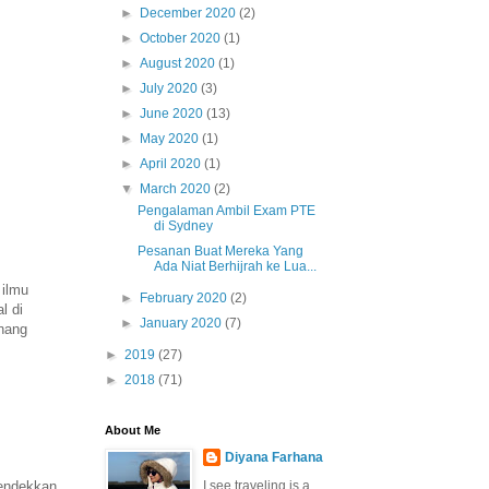
►
December 2020
(2)
►
October 2020
(1)
►
August 2020
(1)
►
July 2020
(3)
►
June 2020
(13)
►
May 2020
(1)
►
April 2020
(1)
▼
March 2020
(2)
Pengalaman Ambil Exam PTE
di Sydney
Pesanan Buat Mereka Yang
Ada Niat Berhijrah ke Lua...
 ilmu
►
February 2020
(2)
l di
►
January 2020
(7)
enang
►
2019
(27)
►
2018
(71)
About Me
Diyana Farhana
I see traveling is a
pendekkan