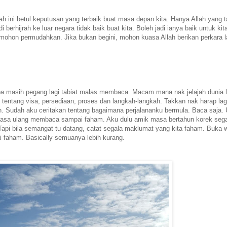
ini betul keputusan yang terbaik buat masa depan kita. Hanya Allah yang 
 berhijrah ke luar negara tidak baik buat kita. Boleh jadi ianya baik untuk ki
i, mohon permudahkan. Jika bukan begini, mohon kuasa Allah berikan perkara l
napa masih pegang lagi tabiat malas membaca. Macam mana nak jelajah dunia l
entang visa, persediaan, proses dan langkah-langkah. Takkan nak harap lag
ain. Sudah aku ceritakan tentang bagaimana perjalananku bermula. Baca saja.
ntiasa ulang membaca sampai faham. Aku dulu amik masa bertahun korek seg
pi bila semangat tu datang, catat segala maklumat yang kita faham. Buka 
i faham. Basically semuanya lebih kurang.