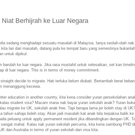
iat Berhijrah ke Luar Negara
abila sedang menghadapi sesuatu masalah di Malaysia. Ianya seolah-olah nak l
kita lari dari masalah, datang pula ke tempat baru yang semestinya bukanlah
n untuk dipikul.
barulah ke luar negara. Jika rasa mustahil untuk selesaikan, set kan timeline
ap di luar negara. This is in terms of money commitment.
o straight decide to migrate. Hati terluka belum diubati. Bertambah berat beban
 dan menanggung kecewa.
etter education in another country, kita kena consider yuran persekolahan ana
 kalau student visa? Macam mana nak bayar yuran sekolah anak? Yuran buk
lau migrate ke UK, sekolah anak free. Tapi berapa lama jer boleh stay di UK
 tahun sahaja boleh stay. Akan jadi masalah kat anak bila terpaksa balik ke
 ada peluang untuk apply permanent resident jika dibandingkan dengan UK. Ta
a sangat mahal. Kalau nak yuran sekolah percuma, kita kena sambung PHD d
K dan Australia in terms of yuran sekolah dan visa kita.