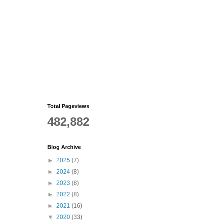
Total Pageviews
482,882
Blog Archive
►
2025
(7)
►
2024
(8)
►
2023
(8)
►
2022
(8)
►
2021
(16)
▼
2020
(33)