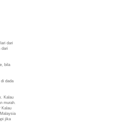
ari dari
 dari
, bila
 di dada
k. Kalau
an murah.
? Kalau
 Malaysia
pi jika
i