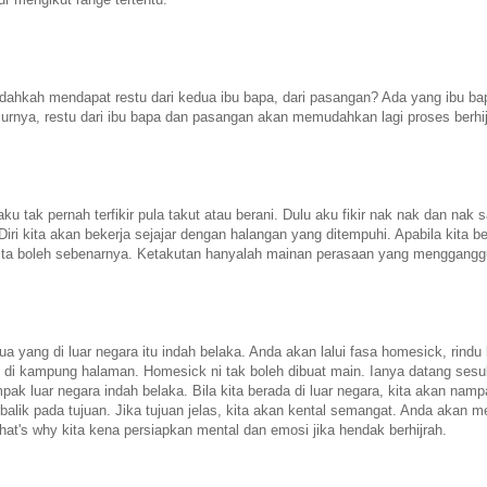
 sudahkah mendapat restu dari kedua ibu bapa, dari pasangan? Ada yang ibu ba
urnya, restu dari ibu bapa dan pasangan akan memudahkan lagi proses berhij
ku tak pernah terfikir pula takut atau berani. Dulu aku fikir nak nak dan nak s
ri kita akan bekerja sejajar dengan halangan yang ditempuhi. Apabila kita be
kita boleh sebenarnya. Ketakutan hanyalah mainan perasaan yang menggangg
a yang di luar negara itu indah belaka. Anda akan lalui fasa homesick, rindu 
di kampung halaman. Homesick ni tak boleh dibuat main. Ianya datang sesu
pak luar negara indah belaka. Bila kita berada di luar negara, kita akan nam
rbalik pada tujuan. Jika tujuan jelas, kita akan kental semangat. Anda akan me
at's why kita kena persiapkan mental dan emosi jika hendak berhijrah.