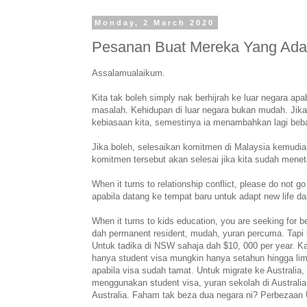
Monday, 2 March 2020
Pesanan Buat Mereka Yang Ada N
Assalamualaikum.
Kita tak boleh simply nak berhijrah ke luar negara ap
masalah. Kehidupan di luar negara bukan mudah. Jika 
kebiasaan kita, semestinya ia menambahkan lagi beba
Jika boleh, selesaikan komitmen di Malaysia kemudian 
komitmen tersebut akan selesai jika kita sudah menet
When it turns to relationship conflict, please do not g
apabila datang ke tempat baru untuk adapt new life
When it turns to kids education, you are seeking for b
dah permanent resident, mudah, yuran percuma. Tapi
Untuk tadika di NSW sahaja dah $10, 000 per year. Ka
hanya student visa mungkin hanya setahun hingga lima
apabila visa sudah tamat. Untuk migrate ke Australia,
menggunakan student visa, yuran sekolah di Australi
Australia. Faham tak beza dua negara ni? Perbezaan U