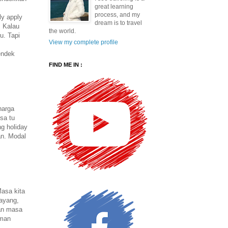
great learning
process, and my
ly apply
dream is to travel
. Kalau
the world.
u. Tapi
View my complete profile
endek
FIND ME IN :
harga
isa tu
ng holiday
an. Modal
asa kita
sayang,
kan masa
aman